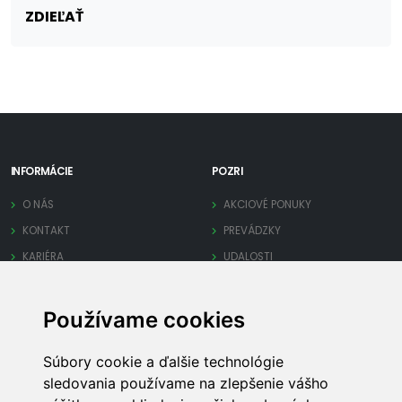
ZDIEĽAŤ
INFORMÁCIE
POZRI
O NÁS
AKCIOVÉ PONUKY
KONTAKT
PREVÁDZKY
KARIÉRA
UDALOSTI
OCHRANA SÚKROMIA
Používame cookies
PRE FIRMY
INÉ
Súbory cookie a ďalšie technológie
PRIDAJ FIRMU
MAPA STRÁNKY
sledovania používame na zlepšenie vášho
SPRAVUJ FIRMU
REKLAMA