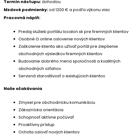
Termín nástupu:
dohodou
Mzdové podmienky:
od 1200 € a podľa výkonu viac
Pracovná náplň:
Predaj služieb portálu localon.sk pre firemných klientov
Osobné či online oslovenie nových klientov
Zaškolenie klienta ako užívať portál pre zlepšenie
obchodných výsledkov firemných klientov
Budovanie dobrého mena spoločnosti a kvalitných
obchodných vzťahov
Servisná starostlivosť o existujúcich klientov
Naše očakávania
Zmysel pre obchodnícku komunikáciu
Zákaznícka orientácia
Schopnosť aktívne počúvať
Proaktívny prístup
Ochota osloviť nových klientov