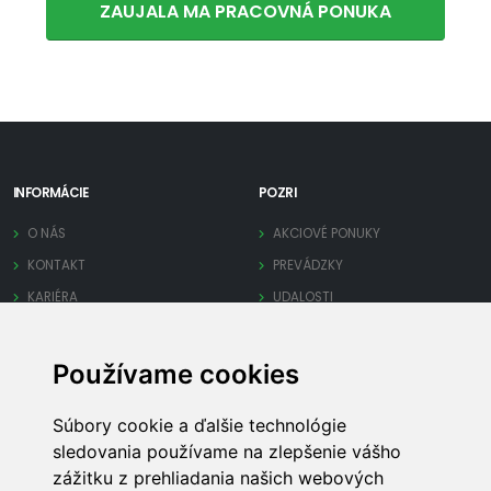
ZAUJALA MA PRACOVNÁ PONUKA
INFORMÁCIE
POZRI
O NÁS
AKCIOVÉ PONUKY
KONTAKT
PREVÁDZKY
KARIÉRA
UDALOSTI
OCHRANA SÚKROMIA
Používame cookies
PRE FIRMY
INÉ
Súbory cookie a ďalšie technológie
PRIDAJ FIRMU
MAPA STRÁNKY
sledovania používame na zlepšenie vášho
SPRAVUJ FIRMU
REKLAMA
zážitku z prehliadania našich webových
OBCHODNÉ PODMIENKY
TECHNICKÁ PODPORA