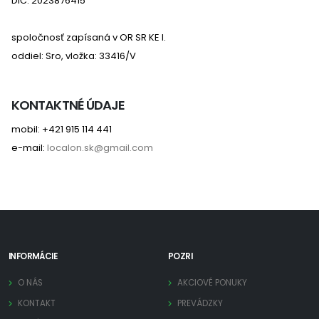
DIČ: 2023876415
spoločnosť zapísaná v OR SR KE I.
oddiel: Sro, vložka: 33416/V
KONTAKTNÉ ÚDAJE
mobil: +421 915 114 441
e-mail:
localon.sk@gmail.com
INFORMÁCIE
POZRI
O NÁS
AKCIOVÉ PONUKY
KONTAKT
PREVÁDZKY