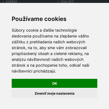
KARIÉRA
UDALOSTI
OCHRANA SÚKROMIA
Používame cookies
PRE FIRMY
INÉ
Súbory cookie a ďalšie technológie
PRIDAJ FIRMU
MAPA STRÁNKY
sledovania používame na zlepšenie vášho
SPRAVUJ FIRMU
REKLAMA
zážitku z prehliadania našich webových
OBCHODNÉ PODMIENKY
TECHNICKÁ PODPORA
stránok, na to, aby sme vám zobrazovali
prispôsobený obsah a cielené reklamy, na
analýzu návštevnosti našich webových
stránok a na pochopenie toho, odkiaľ naši
návštevníci prichádzajú.
LocalOn
© 2022 - 2026
OK
Zmeniť moje nastavenia