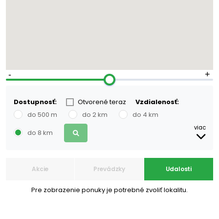
6
20
Dostupnosť:
Otvorené teraz
Vzdialenosť:
do 500 m
do 2 km
do 4 km
viac
do 8 km
Akcie
Prevádzky
Udalosti
Pre zobrazenie ponuky je potrebné zvoliť lokalitu.