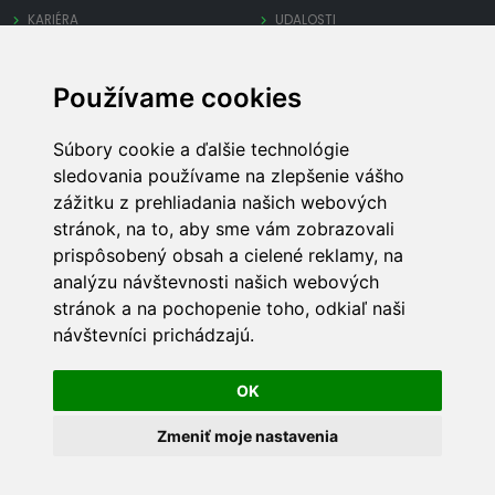
KARIÉRA
UDALOSTI
OCHRANA SÚKROMIA
Používame cookies
PRE FIRMY
INÉ
Súbory cookie a ďalšie technológie
PRIDAJ FIRMU
MAPA STRÁNKY
sledovania používame na zlepšenie vášho
SPRAVUJ FIRMU
REKLAMA
zážitku z prehliadania našich webových
OBCHODNÉ PODMIENKY
TECHNICKÁ PODPORA
stránok, na to, aby sme vám zobrazovali
prispôsobený obsah a cielené reklamy, na
analýzu návštevnosti našich webových
stránok a na pochopenie toho, odkiaľ naši
návštevníci prichádzajú.
LocalOn
© 2022 - 2026
OK
Zmeniť moje nastavenia