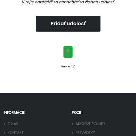
V tejto kategórii sa nenachádza žiadna udalosť.
Pridať udalosť
(aktuálna)
1
Strana 1 z 1
INFORMÁCIE
POZRI
O NÁS
AKCIOVÉ PONUKY
KONTAKT
PREVÁDZKY