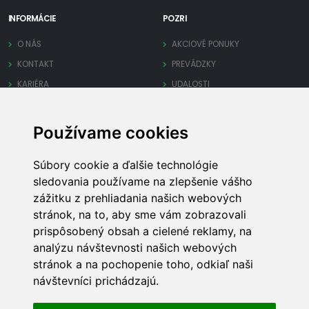
INFORMÁCIE
POZRI
O NÁS
AKCIOVÉ PONUKY
KONTAKT
PREVÁDZKY
KARIÉRA
UDALOSTI
OCHRANA SÚKROMIA
Používame cookies
PRE FIRMY
INÉ
Súbory cookie a ďalšie technológie
PRIDAJ FIRMU
MAPA STRÁNKY
sledovania používame na zlepšenie vášho
SPRAVUJ FIRMU
REKLAMA
zážitku z prehliadania našich webových
OBCHODNÉ PODMIENKY
TECHNICKÁ PODPORA
stránok, na to, aby sme vám zobrazovali
prispôsobený obsah a cielené reklamy, na
analýzu návštevnosti našich webových
stránok a na pochopenie toho, odkiaľ naši
návštevníci prichádzajú.
LocalOn
© 2022 - 2026