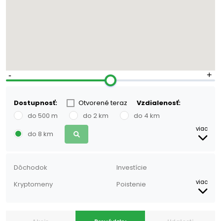
6
20
Dostupnosť:
Otvorené teraz
Vzdialenosť:
do 500 m
do 2 km
do 4 km
viac
do 8 km
Dôchodok
Investície
viac
Kryptomeny
Poistenie