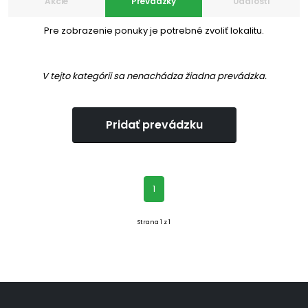
Akcie
Prevádzky
Udalosti
Pre zobrazenie ponuky je potrebné zvoliť lokalitu.
V tejto kategórii sa nenachádza žiadna prevádzka.
Pridať prevádzku
(aktuálna)
1
Strana 1 z 1