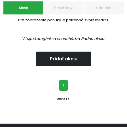
Akcie
Prevádzky
Udalosti
Pre zobrazenie ponuky je potrebné zvoliť lokalitu.
V tejto kategórii sa nenachádza žiadna akcia.
Pridať akciu
(aktuálna)
1
Strana 1 z 1