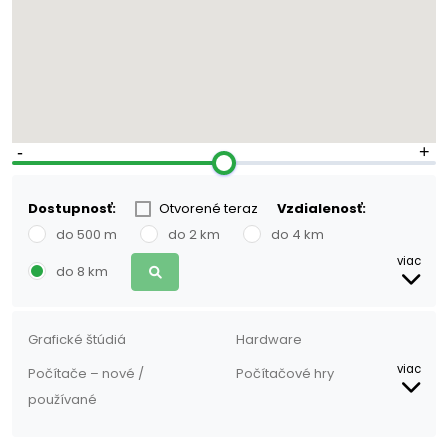
6
20
Dostupnosť:
Otvorené teraz
Vzdialenosť:
do 500 m
do 2 km
do 4 km
viac
do 8 km
Grafické štúdiá
Hardware
viac
Počítače – nové /
Počítačové hry
používané