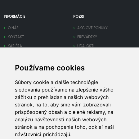
INFORMÁCIE
POZRI
O NÁS
AKCIOVÉ PONUKY
KONTAKT
PREVÁDZKY
KARIÉRA
UDALOSTI
OCHRANA SÚKROMIA
Používame cookies
PRE FIRMY
INÉ
Súbory cookie a ďalšie technológie
PRIDAJ FIRMU
MAPA STRÁNKY
sledovania používame na zlepšenie vášho
SPRAVUJ FIRMU
REKLAMA
zážitku z prehliadania našich webových
OBCHODNÉ PODMIENKY
TECHNICKÁ PODPORA
stránok, na to, aby sme vám zobrazovali
prispôsobený obsah a cielené reklamy, na
analýzu návštevnosti našich webových
stránok a na pochopenie toho, odkiaľ naši
návštevníci prichádzajú.